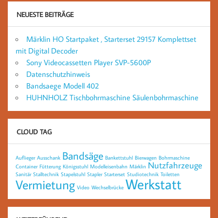
NEUESTE BEITRÄGE
Märklin HO Startpaket , Starterset 29157 Komplettset
mit Digital Decoder
Sony Videocassetten Player SVP-5600P
Datenschutzhinweis
Bandsaege Modell 402
HUHNHOLZ Tischbohrmaschine Säulenbohrmaschine
CLOUD TAG
Bandsäge
Auflieger
Ausschank
Bankettstuhl
Bierwagen
Bohrmaschine
Nutzfahrzeuge
Container
Fütterung
Königsstuhl
Modelleisenbahn
Märklin
Sanitär
Stalltechnik
Stapelstuhl
Stapler
Starterset
Studiotechnik
Toiletten
Werkstatt
Vermietung
Video
Wechselbrücke