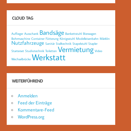
CLOUD TAG
Bandsäge
Auflieger
Ausschank
Bankettstuhl
Bierwagen
Bohrmaschine
Container
Fütterung
Königsstuhl
Modelleisenbahn
Märklin
Nutzfahrzeuge
Sanitär
Stalltechnik
Stapelstuhl
Stapler
Vermietung
Starterset
Studiotechnik
Toiletten
Video
Werkstatt
Wechselbrücke
WEITERFÜHREND
Anmelden
Feed der Einträge
Kommentare-Feed
WordPress.org