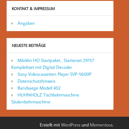
KONTAKT & IMPRESSUM
Angaben
NEUESTE BEITRÄGE
Märklin HO Startpaket , Starterset 29157
Komplettset mit Digital Decoder
Sony Videocassetten Player SVP-5600P
Datenschutzhinweis
Bandsaege Modell 402
HUHNHOLZ Tischbohrmaschine
Säulenbohrmaschine
Erstellt mit
WordPress
und
Momentous
.