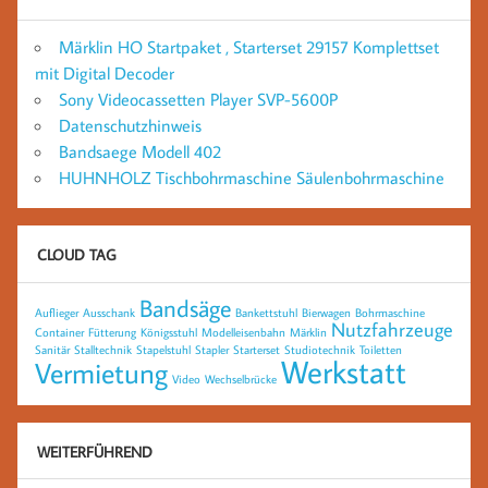
Märklin HO Startpaket , Starterset 29157 Komplettset
mit Digital Decoder
Sony Videocassetten Player SVP-5600P
Datenschutzhinweis
Bandsaege Modell 402
HUHNHOLZ Tischbohrmaschine Säulenbohrmaschine
CLOUD TAG
Bandsäge
Auflieger
Ausschank
Bankettstuhl
Bierwagen
Bohrmaschine
Nutzfahrzeuge
Container
Fütterung
Königsstuhl
Modelleisenbahn
Märklin
Sanitär
Stalltechnik
Stapelstuhl
Stapler
Starterset
Studiotechnik
Toiletten
Werkstatt
Vermietung
Video
Wechselbrücke
WEITERFÜHREND