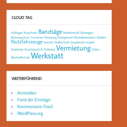
CLOUD TAG
Bandsäge
Auflieger
Ausschank
Bankettstuhl
Bierwagen
Bohrmaschine
Container
Fütterung
Königsstuhl
Modelleisenbahn
Märklin
Nutzfahrzeuge
Sanitär
Stalltechnik
Stapelstuhl
Stapler
Vermietung
Starterset
Studiotechnik
Toiletten
Video
Werkstatt
Wechselbrücke
WEITERFÜHREND
Anmelden
Feed der Einträge
Kommentare-Feed
WordPress.org