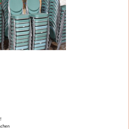
!
ischen